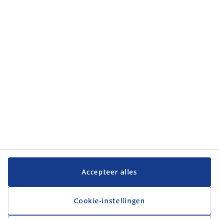
Categorieën
Categorieën
Klantenservice
Klantenservice
JYSK
JYSK
Hoofdkantoor
Volg JYSK