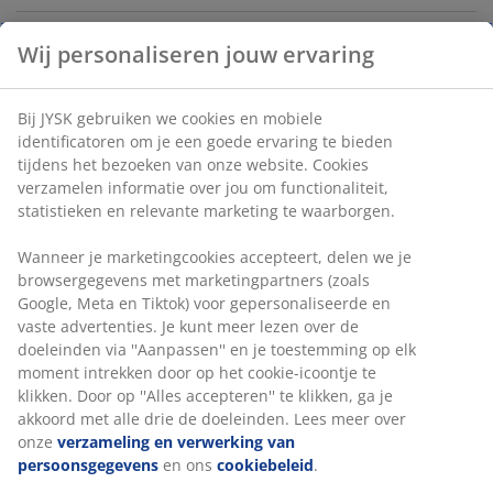
Artikelnummer: 4912941
Specificaties
Beoordelingen
(
0
)
Levering