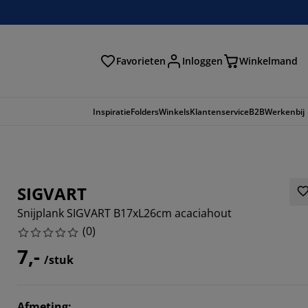
Favorieten
Inloggen
Winkelmand
n
Inspiratie
Folders
Winkels
Klantenservice
B2B
Werkenbij
SIGVART
Snijplank SIGVART B17xL26cm acaciahout
(
0
)
7,-
/stuk
Afmeting
: