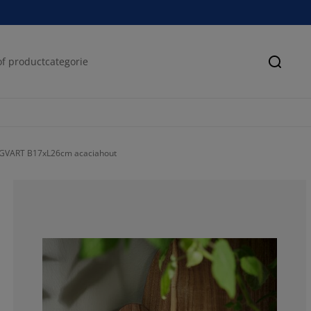
Zoeke
SIGVART B17xL26cm acaciahout