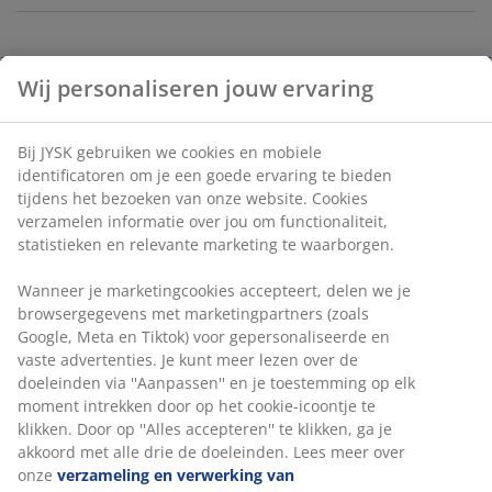
Set van 2 schoonmaaksponzen in neutrale kleuren.
Elke spons heeft één kant voor effectief schrobben en
één kant voor zacht afvegen. B9 x L11 x H5 cm
Wij personaliseren jouw ervaring
Artikelnummer: 4912786
Bij JYSK gebruiken we cookies en mobiele identificatoren
om je een goede ervaring te bieden tijdens het bezoeken
Specificaties
van onze website. Cookies verzamelen informatie over jou
om functionaliteit, statistieken en relevante marketing te
waarborgen.
Beoordelingen
Wanneer je marketingcookies accepteert, delen we je
(
49
)
browsergegevens met marketingpartners (zoals Google,
Meta en Tiktok) voor gepersonaliseerde en vaste
advertenties. Je kunt meer lezen over de doeleinden via
''Aanpassen'' en je toestemming op elk moment intrekken
Levering
door op het cookie-icoontje te klikken. Door op ''Alles