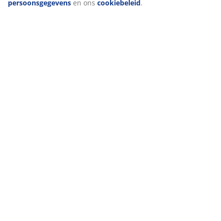
accepteren'' te klikken, ga je akkoord met alle drie de
doeleinden. Lees meer over onze
verzameling en
verwerking van persoonsgegevens
en ons
cookiebeleid
.