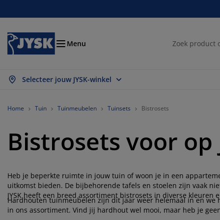
Bedden en matrassen
Woonaccessoires
Woonkamer
Slaapkamer
Badkamer
Opbergen
Eetkamer
Kantoor
Raam
Tuin
Hal
Menu
Selecteer jouw JYSK-winkel
les weergeven
les weergeven
les weergeven
les weergeven
les weergeven
les weergeven
les weergeven
les weergeven
les weergeven
les weergeven
les weergeven
trassen
xsprings
nddoeken
ntoormeubelen
nken
fels
edingkasten
lmeubelen
lgordijnen
inmeubelen
coratie
Home
Tuin
Tuinmeubelen
Tuinsets
Bistrosets
dden
huimmatrassen
xtiel
bergen
oelen
oelen
bergen
or de muur
nt en klaar gordijnen
inkussens
xtiel
Bistrosets voor op 
bergboxen
kbedden
ringveermatrassen
dkameraccessoires
fels
bergen
lmeubelen
bergers
mellen
or de tafel
Heb je beperkte ruimte in jouw tuin of woon je in een apparteme
nwering
ubelonderhoud en accessoires
ofdkussens
pmatrassen
ssen en strijken
bergen
einmeubelen
xtiel
loezieën
or de muur
uitkomst bieden. De bijbehorende tafels en stoelen zijn vaak nie
JYSK heeft een breed assortiment bistrosets in diverse kleuren en
inaccessoires
-meubelen
ubelonderhoud en accessoires
Hardhouten tuinmeubelen zijn dit jaar weer helemaal in en we
ddengoed
trasbeschermers
isségordijnen
uken
in ons assortiment. Vind jij hardhout wel mooi, maar heb je ge
bistroset van onderhoudsvrij materiaal.