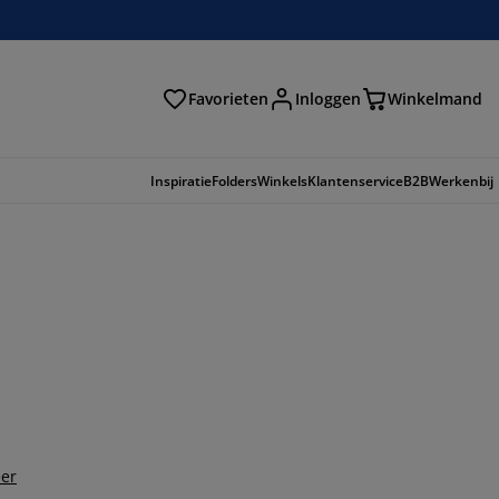
Favorieten
Inloggen
Winkelmand
n
Inspiratie
Folders
Winkels
Klantenservice
B2B
Werkenbij
er