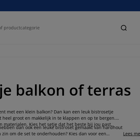
Zoeke
je balkon of terras
nt met een klein balkon? Dan kan een leuk bistrosetje
t heel groot en makkelijk in te klappen en op te bergen.
 materialen. Kies het setje dat het beste bij jou past.
 hebben dan ook een leuke bistroset gemaakt van hardhout
en zin om de set te onderhouden? Kies dan voor een
Lees me