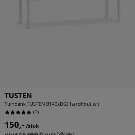
eubelonderhoud en accessoires
uitenverlichting
orgordijnen
oeslakens
edframes
rlichting
aamfolie
amperen
ledingkasten
edbodems
uishoud
ccessoires
laapkamermeubels
attenbodems
inderkamer
indermatrassen
assen en strijken
inderbedden
TUSTEN
Tuinbank TUSTEN B140xD53 hardhout wit
(
1
)
150,-
/stuk
Laagste prijs laatste 30 dagen:
150,- /stuk