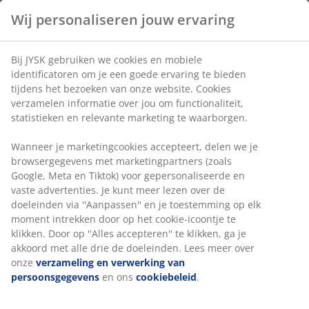
Snelle en gemakkelijke bezorgopties naar keuze
Wij personaliseren jouw ervaring
Bij JYSK gebruiken we cookies en mobiele
Tuinbank van FSC® hardhout. B140 x H82 x D53 cm
identificatoren om je een goede ervaring te bieden
tijdens het bezoeken van onze website. Cookies
verzamelen informatie over jou om functionaliteit,
Artikelnummer: 3726222
statistieken en relevante marketing te waarborgen.
Montage-instructies
Wanneer je marketingcookies accepteert, delen we je
browsergegevens met marketingpartners (zoals
Google, Meta en Tiktok) voor gepersonaliseerde en
vaste advertenties. Je kunt meer lezen over de
Specificaties
doeleinden via ''Aanpassen'' en je toestemming op elk
moment intrekken door op het cookie-icoontje te
klikken. Door op ''Alles accepteren'' te klikken, ga je
akkoord met alle drie de doeleinden. Lees meer over
Beoordelingen
onze
verzameling en verwerking van
(
1
)
persoonsgegevens
en ons
cookiebeleid
.