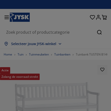
Bedden en matrassen
Woonaccessoires
Woonkamer
Slaapkamer
Badkamer
Opbergen
Eetkamer
Kantoor
Raam
Tuin
Hal
Zoeke
lles weergeven
lles weergeven
lles weergeven
lles weergeven
lles weergeven
lles weergeven
lles weergeven
lles weergeven
lles weergeven
lles weergeven
lles weergeven
Selecteer jouw JYSK-winkel
atrassen
oxsprings
anddoeken
antoormeubelen
anken
fels
ledingkasten
almeubelen
olgordijnen
uinmeubelen
ecoratie
Home
Tuin
Tuinmeubelen
Tuinbanken
Tuinbank TUSTEN B140xD
edden
chuimmatrassen
xtiel
pbergen
toelen
toelen
pbergen
oor de muur
ant en klaar gordijnen
uinkussens
xtiel
Actie
Zolang de voorraad strekt
pbergboxen
ekbedden
pringveermatrassen
adkameraccessoires
fels
pbergen
almeubelen
pbergers
amellen
oor de tafel
onwering
eubelonderhoud en accessoires
oofdkussens
opmatrassen
assen en strijken
pbergen
leinmeubelen
xtiel
aloezieën
oor de muur
uinaccessoires
V-meubelen
eubelonderhoud en accessoires
eddengoed
atrasbeschermers
lisségordijnen
euken