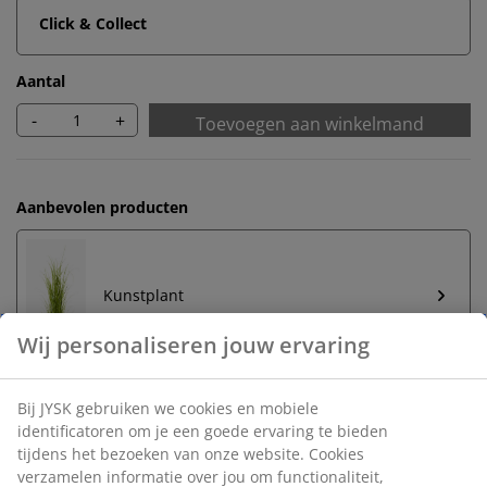
Click & Collect
Aantal
-
+
Toevoegen aan winkelmand
Aanbevolen producten
Kunstplant
Onbeperkt retourneren
Geen tijdslimiet - retourneer in iedere JYSK-winkel