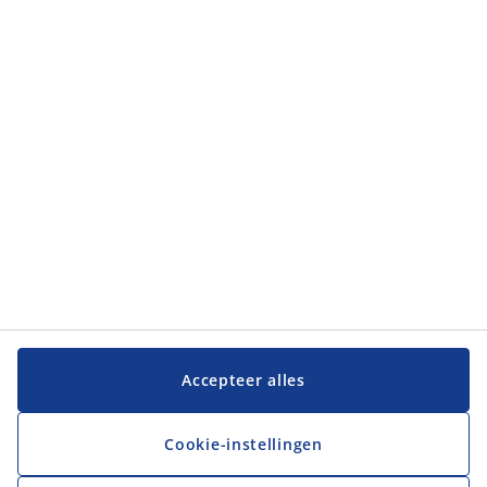
Categorieën
Categorieën
Klantenservice
Klantenservice
JYSK
JYSK
Hoofdkantoor
Volg JYSK