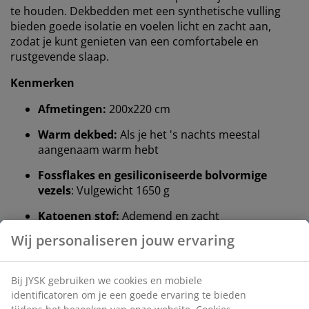
te houden. Dekbedden met een synthetische vulling
bieden goede isolatie en voelen licht en zacht aan,
zodat je kunt genieten van een comfortabele en
rustgevende slaap.
Kenmerken
Afmetingen:
200x220 cm
Warm dekbed:
Als je het 's nachts meestal
aangenaam warm hebt
Fossflakes en gesiliconiseerde bolvormige
vezels
: Vulgewicht 1650 g
Katoenen stof:
Ademend en zacht
Wassen
: Kan gewassen worden op 60 °C
®
OEKO-TEX
STANDARD 100:
Getest op
schadelijke stoffen
10 jaar garantie
: Een vertrouwde en duurzame