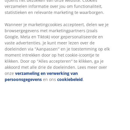
keuze
Warm dekbed
JYSK dekbedden zijn verkrijgbaar in drie verschillende
isolatieniveaus: koel, warm en extra warm. Dit dekbed
is ontworpen voor mensen die het 's nachts meestal
aangenaam warm hebben en het niet te warm of te
koud krijgen.
Fossflakes en gesiliconiseerde bolvormige vezels
De vulling van dit dekbed bestaat uit 70% Fossflakes en
30% gesiliconiseerde bolvormige vezels. Fossflakes zijn
duurzame vezels in de vorm van kleine vlokken.
Bolvormige vezels hebben een grote elasticiteit,
waardoor ze volume geven doordat de vezels tegen
elkaar terugveren. De siliconencoating maakt de vezels
zacht en soepel, wat zorgt voor een aangenaam gevoel
en voorkomt dat ze in de knoop raken. Vulgewicht 1650
g.
Katoenen stof