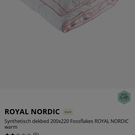
ubelonderhoud en accessoires
itenverlichting
0%
rgordijnen
eslakens
dframes
rlichting
0%
amfolie
mperen
edingkasten
edbodems
ishoud
0%
cessoires
aapkamermeubels
ttenbodems
nderkamer
80%
ndermatrassen
ssen en strijken
nderbedden
ROYAL NORDIC
Gold
Synthetisch dekbed 200x220 Fossflakes ROYAL NORDIC
warm
(
5
)