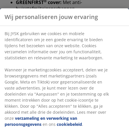
®
GREENFIRST
cover:
Met anti-
huisstofmijteigenschappen
Wij personaliseren jouw ervaring
OEKO-TEX® STANDARD 100
: Getest op
schadelijke stoffen
Bij JYSK gebruiken we cookies en mobiele
®
KRONBORG
:
Traditioneel Deens handwerk en
identificatoren om je een goede ervaring te bieden
design, exclusief verkrijgbaar bij JYSK
tijdens het bezoeken van onze website. Cookies
verzamelen informatie over jou om functionaliteit,
10 jaar garantie
: Een duurzame keuze
statistieken en relevante marketing te waarborgen.
4-seizoenen dekbed
Wanneer je marketingcookies accepteert, delen we je
Een 4-seizoenen dekbed bestaat uit twee dekbedden:
browsergegevens met marketingpartners (zoals
een koel en een warm, die afzonderlijk of
Google, Meta en Tiktok) voor gepersonaliseerde en
gecombineerd kunnen worden gebruikt voor een extra
vaste advertenties. Je kunt meer lezen over de
warm dekbed. Zo kun je de isolatie van het dekbed het
doeleinden via ''Aanpassen'' en je toestemming op elk
hele jaar door aanpassen aan je voorkeuren. Een
moment intrekken door op het cookie-icoontje te
praktisch knoopsysteem maakt het gemakkelijk om de
klikken. Door op ''Alles accepteren'' te klikken, ga je
twee dekbedden aan elkaar te bevestigen of van elkaar
akkoord met alle drie de doeleinden. Lees meer over
te scheiden, waardoor je drie warmteniveaus in één
onze
verzameling en verwerking van
flexibele oplossing hebt.
persoonsgegevens
en ons
cookiebeleid
.