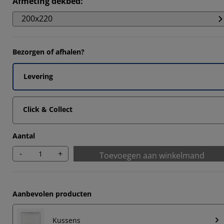
Afmeting dekbed
:
4202%
200x220
672%
343%
Bezorgen of afhalen?
8145%
Levering
Click & Collect
Aantal
-
+
Toevoegen aan winkelmand
Aanbevolen producten
Kussens