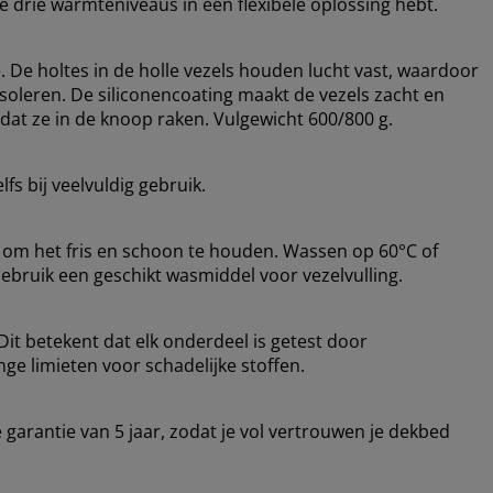
je drie warmteniveaus in één flexibele oplossing hebt.
e. De holtes in de holle vezels houden lucht vast, waardoor
 isoleren. De siliconencoating maakt de vezels zacht en
at ze in de knoop raken. Vulgewicht 600/800 g.
fs bij veelvuldig gebruik.
om het fris en schoon te houden. Wassen op 60°C of
Gebruik een geschikt wasmiddel voor vezelvulling.
it betekent dat elk onderdeel is getest door
ge limieten voor schadelijke stoffen.
arantie van 5 jaar, zodat je vol vertrouwen je dekbed