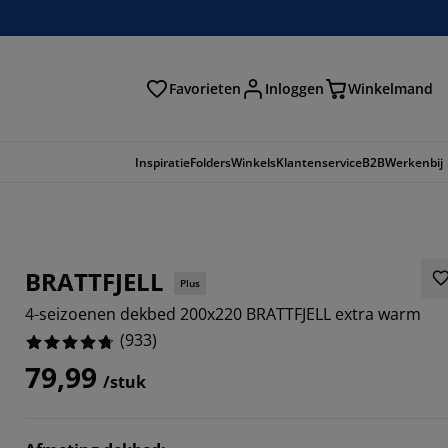
Favorieten
Inloggen
Winkelmand
n
Inspiratie
Folders
Winkels
Klantenservice
B2B
Werkenbij
BRATTFJELL
Plus
4-seizoenen dekbed 200x220 BRATTFJELL extra warm
(
933
)
79,99
/stuk
298%