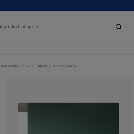
Zoeke
enen dekbed 200x220 BRATTFJELL extra warm
82.42229367631