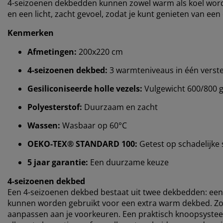
4-seizoenen dekbedden kunnen zowel warm als koel worden
en een licht, zacht gevoel, zodat je kunt genieten van ee
Kenmerken
Afmetingen:
200x220 cm
4-seizoenen dekbed:
3 warmteniveaus in één verst
Gesiliconiseerde holle vezels:
Vulgewicht 600/800 
Polyesterstof:
Duurzaam en zacht
Wassen:
Wasbaar op 60°C
OEKO-TEX® STANDARD 100:
Getest op schadelijke 
5 jaar garantie:
Een duurzame keuze
4-seizoenen dekbed
Een 4-seizoenen dekbed bestaat uit twee dekbedden: een 
kunnen worden gebruikt voor een extra warm dekbed. Zo k
aanpassen aan je voorkeuren. Een praktisch knoopsyste