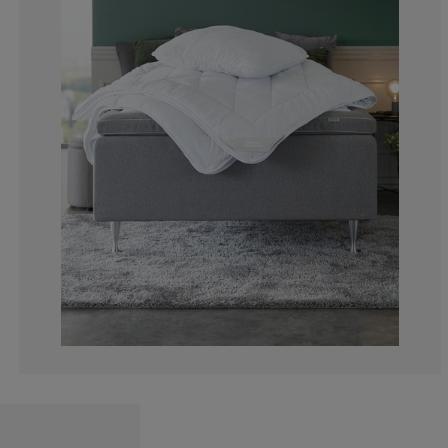
10.50375133976
4.180064308681
0.857449088960
2.036441586280