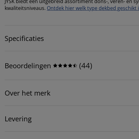
JYSK biedt een uitgebreid assortiment dons-, veren- en 
kwaliteitsniveaus.
Ontdek hier welk type dekbed geschikt i
Specificaties
(
44
)
Beoordelingen
Over het merk
Levering