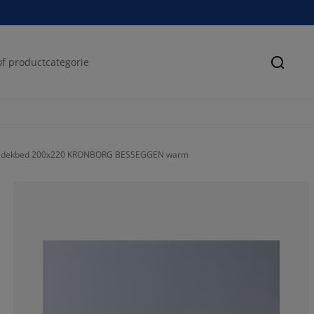
Zoeke
 dekbed 200x220 KRONBORG BESSEGGEN warm
79.5454545454