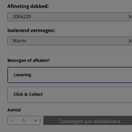
4546%
Afmeting dekbed
:
4546%
200x220
9092%
Isolerend vermogen
:
7273%
Warm
Bezorgen of afhalen?
Levering
Click & Collect
Aantal
-
+
Toevoegen aan winkelmand