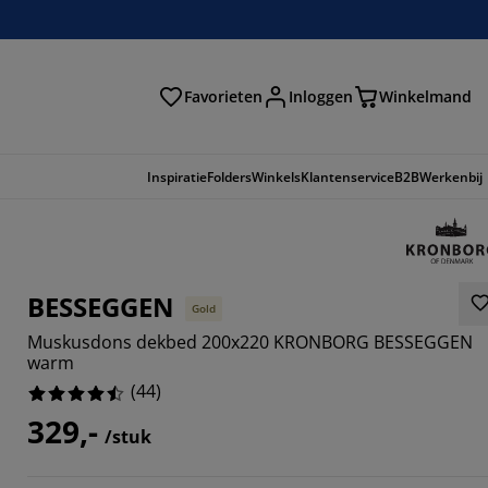
Favorieten
Inloggen
Winkelmand
n
Inspiratie
Folders
Winkels
Klantenservice
B2B
Werkenbij
BESSEGGEN
Gold
Muskusdons dekbed 200x220 KRONBORG BESSEGGEN
warm
(
44
)
329,-
/stuk
5455%