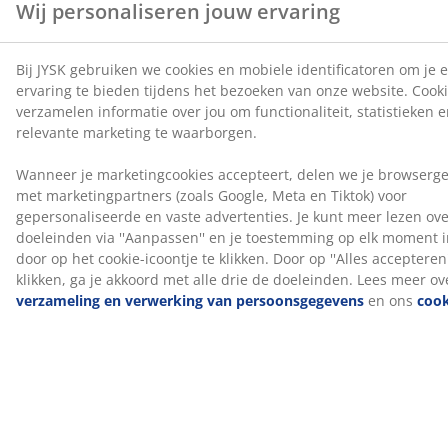
Katoen is ademend en voelt zacht en natuurlijk aan,
waardoor je je 's nachts comfortabel voelt.
Wassen
Het dekbed kan in de wasmachine worden gewassen
op 60 °C om het fris en schoon te houden. Wassen op
60 °C of hoger verwijdert ongewenste huisstofmijten
uit de stof. Gebruik een geschikt, enzymvrij wasmiddel
voor natuurlijke vullingen.
OEKO-TEX® STANDARD 100
Dit product is OEKO-TEX® STANDARD 100-
gecertificeerd. Dit betekent dat elk onderdeel is getest
door onafhankelijke OEKO-TEX®-instituten en voldoet
aan strenge limieten voor schadelijke stoffen.
5 jaar garantie
Alle PLUS dekbedden worden geleverd met een
verlengde garantie van 5 jaar, zodat je vol vertrouwen
je keuze kunt maken.