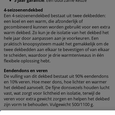
5 jaar garantie
: Een duurzame keuze
statistieken en relevante marketing te waarborgen.
4-seizoenendekbed
Wanneer je marketingcookies accepteert, delen we je
Een 4-seizoenendekbed bestaat uit twee dekbedden:
browsergegevens met marketingpartners (zoals
een koel en een warm, die afzonderlijk of
Google, Meta en Tiktok) voor gepersonaliseerde en
gecombineerd kunnen worden gebruikt voor een extra
vaste advertenties. Je kunt meer lezen over de
warm dekbed. Zo kun je de isolatie van het dekbed het
doeleinden via ''Aanpassen'' en je toestemming op elk
hele jaar door aanpassen aan je voorkeuren. Een
moment intrekken door op het cookie-icoontje te
praktisch knoopsysteem maakt het gemakkelijk om de
klikken. Door op ''Alles accepteren'' te klikken, ga je
twee dekbedden aan elkaar te bevestigen of van elkaar
akkoord met alle drie de doeleinden. Lees meer over
te scheiden, waardoor je drie warmteniveaus in één
onze
verzameling en verwerking van
flexibele oplossing hebt.
persoonsgegevens
en ons
cookiebeleid
.
Eendendons en veren
De vulling van dit dekbed bestaat uit 90% eendendons
en 10% veren. Hoe meer dons, hoe lichter en warmer
het dekbed aanvoelt. De fijne donsvezels houden lucht
vast, wat zorgt voor lichtheid en isolatie, terwijl de
veren voor extra gewicht zorgen en helpen het dekbed
zijn vorm te behouden. Vulgewicht 500/1100 g.
Katoenen stof