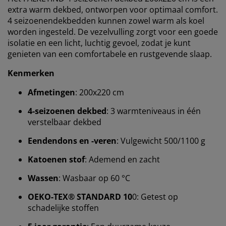
extra warm dekbed, ontworpen voor optimaal comfort.
4 seizoenendekbedden kunnen zowel warm als koel
worden ingesteld. De vezelvulling zorgt voor een goede
isolatie en een licht, luchtig gevoel, zodat je kunt
genieten van een comfortabele en rustgevende slaap.
Kenmerken
Afmetingen
: 200x220 cm
4-seizoenen dekbed
: 3 warmteniveaus in één
verstelbaar dekbed
Eendendons en -veren
: Vulgewicht 500/1100 g
Wij personaliseren jouw ervaring
Katoenen stof
: Ademend en zacht
Wassen
: Wasbaar op 60 °C
Bij JYSK gebruiken we cookies en mobiele
OEKO-TEX® STANDARD 10
0: Getest op
identificatoren om je een goede ervaring te bieden
schadelijke stoffen
tijdens het bezoeken van onze website. Cookies
verzamelen informatie over jou om functionaliteit,