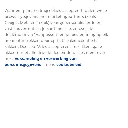
Europees ganzendons en voor 10% uit veren. Hoe
meer dons, hoe lichter en warmer het dekbed
aanvoelt. De fijne donsvezels houden lucht vast voor
een licht en isolerend gevoel, terwijl de veren het
dekbed gewicht geven en ervoor zorgen dat het zijn
vorm behoudt. Vulkracht 725. Vulgewicht 60 g.
Katoen
Katoen is ademend en voelt zacht en natuurlijk aan,
waardoor je 's nachts comfortabel slaapt.
Wassen
Het dekbed kan in de machine gewassen worden op 60
°C om het fris en schoon te houden. Wassen op 60 °C
of hoger verwijdert ongewenste huisstofmijten uit de
stof. Gebruik een geschikt, enzymvrij wasmiddel voor
natuurlijke vulling.
NOMITE®
Dekbedden en kussens met het NOMITE®-label hebben
een bijzonder dicht geweven hoes. Dit helpt de