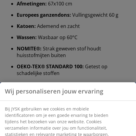
Afmetingen:
67x100 cm
Europees ganzendons:
Vullingsgewicht 60 g
Katoen:
Ademend en zacht
Wassen:
Wasbaar op 60°C
NOMITE®:
Strak geweven stof houdt
huisstofmijten buiten
OEKO-TEX® STANDARD 100:
Getest op
schadelijke stoffen
Ringsted Dun®:
Respect voor vakmanschap en
traditie
10 jaar garantie:
Een betrouwbare en duurzame
keuze
Europees ganzendons
De vulling van dit dekbed bestaat voor 90% uit