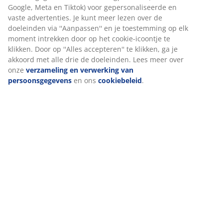
Wij personaliseren jouw ervaring
Beoordelingen
Bij JYSK gebruiken we cookies en mobiele identificatoren om je
(
11
)
een goede ervaring te bieden tijdens het bezoeken van onze
website. Cookies verzamelen informatie over jou om
functionaliteit, statistieken en relevante marketing te
Levering
waarborgen.
Wanneer je marketingcookies accepteert, delen we je
browsergegevens met marketingpartners (zoals Google, Meta e
Tiktok) voor gepersonaliseerde en vaste advertenties. Je kunt
meer lezen over de doeleinden via ''Aanpassen'' en je
toestemming op elk moment intrekken door op het cookie-
icoontje te klikken. Door op ''Alles accepteren'' te klikken, ga je
akkoord met alle drie de doeleinden. Lees meer over onze
verzameling en verwerking van persoonsgegevens
en ons
cookiebeleid
.