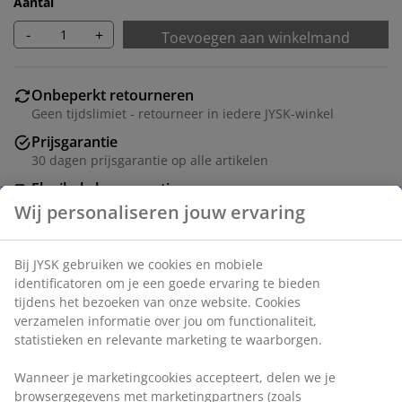
Aantal
-
+
Toevoegen aan winkelmand
Onbeperkt retourneren
Geen tijdslimiet - retourneer in iedere JYSK-winkel
Prijsgarantie
30 dagen prijsgarantie op alle artikelen
Flexibele bezorgopties
Snelle en gemakkelijke bezorgopties naar keuze
Artikelnummer: 5531511
Montage-instructies
Specificaties