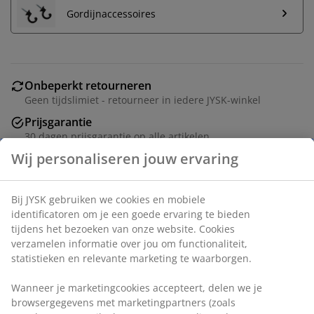
Gordijnaccessoires
Onbeperkt retourneren
Geen tijdslimiet - retourneer in iedere JYSK-winkel
Prijsgarantie
30 dagen prijsgarantie op alle artikelen
Flexibele bezorgopties
Wij personaliseren jouw ervaring
Snelle en gemakkelijke bezorgopties naar keuze
Bij JYSK gebruiken we cookies en mobiele
Artikelnummer: 5236001
identificatoren om je een goede ervaring te bieden
tijdens het bezoeken van onze website. Cookies
verzamelen informatie over jou om functionaliteit,
statistieken en relevante marketing te waarborgen.
Specificaties
Wanneer je marketingcookies accepteert, delen we je