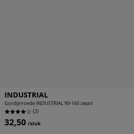
eubelonderhoud en accessoires
itenverlichting
orgordijnen
oeslakens
edframes
rlichting
aamfolie
amperen
ledingkasten
edbodems
uishoud
ccessoires
laapkamermeubels
attenbodems
inderkamer
indermatrassen
assen en strijken
inderbedden
INDUSTRIAL
Gordijnroede INDUSTRIAL 90-160 zwart
(
2
)
32,50
/stuk