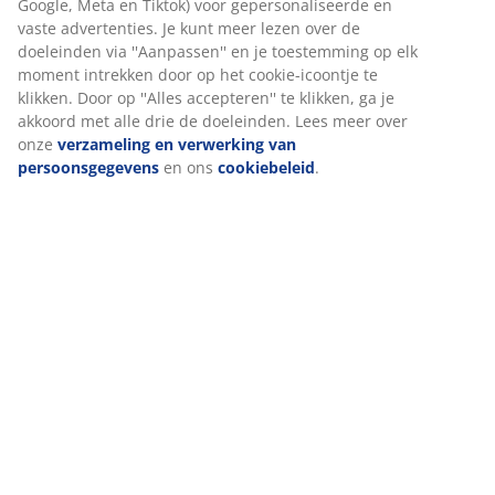
browsergegevens met marketingpartners (zoals Google,
Meta en Tiktok) voor gepersonaliseerde en vaste
Beoordelingen
advertenties. Je kunt meer lezen over de doeleinden via
''Aanpassen'' en je toestemming op elk moment
(
2
)
intrekken door op het cookie-icoontje te klikken. Door op
''Alles accepteren'' te klikken, ga je akkoord met alle drie
de doeleinden. Lees meer over onze
verzameling en
verwerking van persoonsgegevens
en ons
Levering
cookiebeleid
.