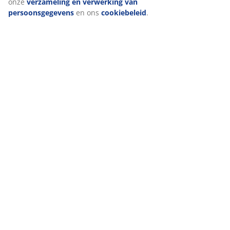
accepteren'' te klikken, ga je akkoord met alle drie de
doeleinden. Lees meer over onze
verzameling en
Levering
verwerking van persoonsgegevens
en ons
cookiebeleid
.