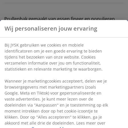
Prullenbak gemaakt van essen fineer en populieren
multiplex, met een natuurlijke houtafwerking die
moderne interieurs aanvult. Voorzien van
geïntegreerde handvatten voor gemakkelijke
Wij personaliseren jouw ervaring
verplaatsing. Ø23 x H30 cm
Bij JYSK gebruiken we cookies en mobiele identificatoren
Artikelnummer: 4911699
om je een goede ervaring te bieden tijdens het bezoeken
van onze website. Cookies verzamelen informatie over
jou om functionaliteit, statistieken en relevante
marketing te waarborgen.
Specificaties
Wanneer je marketingcookies accepteert, delen we je
browsergegevens met marketingpartners (zoals Google,
Meta en Tiktok) voor gepersonaliseerde en vaste
Beoordelingen
advertenties. Je kunt meer lezen over de doeleinden via
(
24
)
''Aanpassen'' en je toestemming op elk moment intrekken
door op het cookie-icoontje te klikken. Door op ''Alles