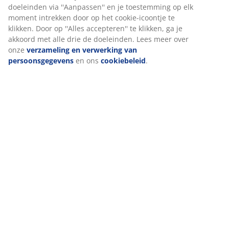
website. Cookies verzamelen informatie over jou om
functionaliteit, statistieken en relevante marketing te
waarborgen.
Wanneer je marketingcookies accepteert, delen we je
browsergegevens met marketingpartners (zoals Google, Meta
en Tiktok) voor gepersonaliseerde en vaste advertenties. Je
kunt meer lezen over de doeleinden via ''Aanpassen'' en je
toestemming op elk moment intrekken door op het cookie-
icoontje te klikken. Door op ''Alles accepteren'' te klikken, ga je
akkoord met alle drie de doeleinden. Lees meer over onze
verzameling en verwerking van persoonsgegevens
en ons
cookiebeleid
.