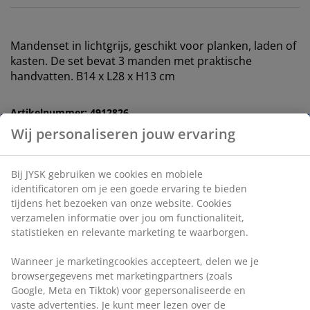
Mandenset in lichtgrijs, geschikt voor planken, laden of
kasten. De set bevat 3 manden met praktische
handvatten. B14 x L28 x H13 cm
Artikelnummer: 4912826
Specificaties
Beoordelingen
(
22
)
Wij personaliseren jouw ervaring
Bij JYSK gebruiken we cookies en mobiele identificatoren om je
Levering
een goede ervaring te bieden tijdens het bezoeken van onze