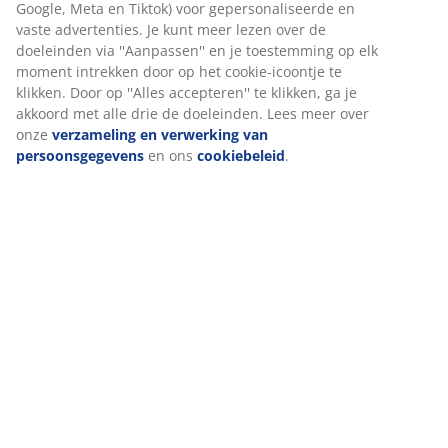
Beoordelingen
waarborgen.
(
5
)
Wanneer je marketingcookies accepteert, delen we je
browsergegevens met marketingpartners (zoals Google,
Meta en Tiktok) voor gepersonaliseerde en vaste
advertenties. Je kunt meer lezen over de doeleinden via
Levering
''Aanpassen'' en je toestemming op elk moment intrekken
door op het cookie-icoontje te klikken. Door op ''Alles
accepteren'' te klikken, ga je akkoord met alle drie de
doeleinden. Lees meer over onze
verzameling en
verwerking van persoonsgegevens
en ons
cookiebeleid
.