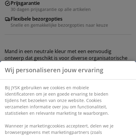
Prijsgarantie
30 dagen prijsgarantie op alle artikelen
Flexibele bezorgopties
Snelle en gemakkelijke bezorgopties naar keuze
Mand in een neutrale kleur met een eenvoudig
ontwerp dat geschikt is voor diverse organisatorische
opbergbehoeften. Voorzien van praktische handvatten.
B31 x L40 x H22 cm
Artikelnummer: 4912636
Wij personaliseren jouw ervaring
Bij JYSK gebruiken we cookies en mobiele identificatoren
Specificaties
om je een goede ervaring te bieden tijdens het bezoeken
van onze website. Cookies verzamelen informatie over jou
om functionaliteit, statistieken en relevante marketing te