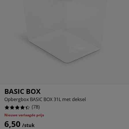
ubelonderhoud en accessoires
itenverlichting
7.6923076923076925%
rgordijnen
eslakens
dframes
rlichting
6.41025641025641%
amfolie
mperen
edingkasten
edbodems
ishoud
1.282051282051282%
cessoires
aapkamermeubels
ttenbodems
nderkamer
8.974358974358974%
ndermatrassen
ssen en strijken
nderbedden
BASIC BOX
Opbergbox BASIC BOX 31L met deksel
(
78
)
Nieuwe verlaagde prijs
6,50
/stuk