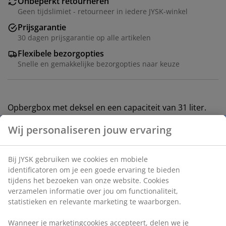
Onbeperkt retourneren
Geen tijdslimiet - retourneer in iedere JYSK-winkel
Prijsgarantie
30 dagen prijsgarantie op alle artikelen
Flexibele bezorgopties
Snelle en gemakkelijke bezorgopties naar keuze
Opbergbox met deksel en een capaciteit van 31 liter.
De box is gemaakt van transparant plastic, zodat je
gemakkelijk de inhoud kunt zien. Geschikt voor het
organiseren en opbergen van diverse dingen zoals
kleding, speelgoed of kantoorspullen. B32 x L43 x H35
cm
Artikelnummer: 4922019