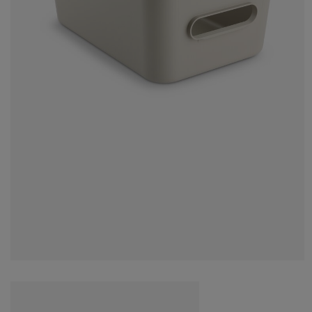
ubelonderhoud en accessoires
itenverlichting
rgordijnen
eslakens
dframes
rlichting
amfolie
mperen
edingkasten
edbodems
ishoud
cessoires
aapkamermeubels
ttenbodems
nderkamer
ndermatrassen
ssen en strijken
nderbedden