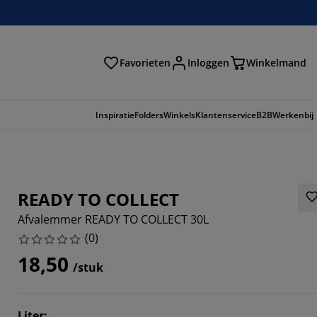
Favorieten
Inloggen
Winkelmand
n
Inspiratie
Folders
Winkels
Klantenservice
B2B
Werkenbij
READY TO COLLECT
Afvalemmer READY TO COLLECT 30L
(
0
)
18,50
/stuk
Liter
: