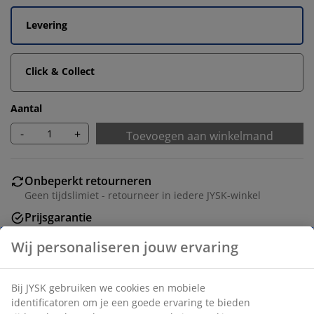
Levering
Click & Collect
Aantal
-
+
Toevoegen aan winkelmand
Onbeperkt retourneren
Geen tijdslimiet - retourneer in iedere JYSK-winkel
Prijsgarantie
30 dagen prijsgarantie op alle artikelen
Flexibele bezorgopties
Snelle en gemakkelijke bezorgopties naar keuze