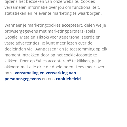
Uitschuifbare eettafel met uittrekmechanisme. Incl. 2
uitschuifbladen. De ronde eettafel heeft een tafelblad
van eiken fineer en poten van massief hout. Het hout is
gelakt voor extra duurzaamheid. Je kunt de tafel
eenvoudig verlengen tot 200 cm. Ø110 x H75 cm
Artikelnummer: 3640235
Montage-instructies
Specificaties
Beoordelingen
(
222
)