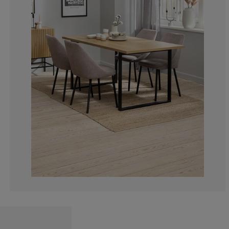
13.17204301075
6.451612903225
1.075268817204
3.225806451612