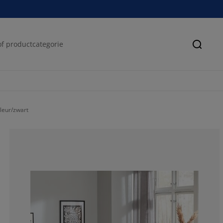
Zoeke
leur/zwart
76.0752688172