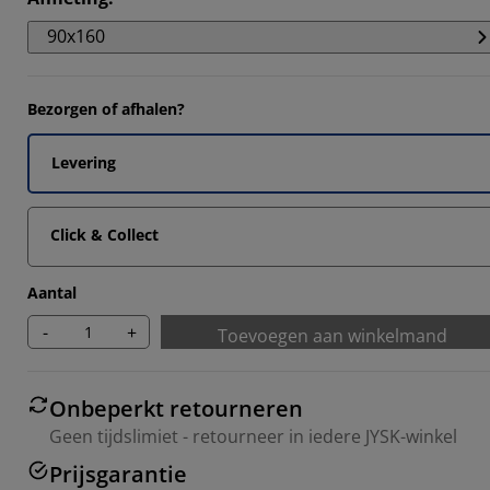
2688%
90x160
806%
3012%
Bezorgen of afhalen?
903%
Levering
Click & Collect
Aantal
-
+
Toevoegen aan winkelmand
Onbeperkt retourneren
Geen tijdslimiet - retourneer in iedere JYSK-winkel
Prijsgarantie