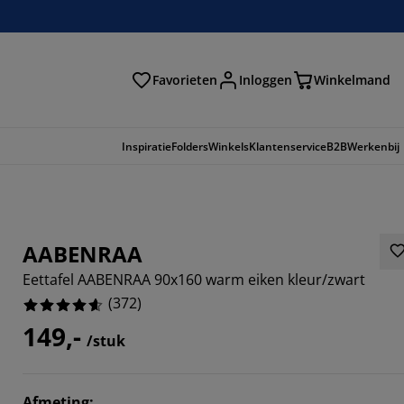
Favorieten
Inloggen
Winkelmand
n
Inspiratie
Folders
Winkels
Klantenservice
B2B
Werkenbij
AABENRAA
Eettafel AABENRAA 90x160 warm eiken kleur/zwart
(
372
)
149,-
/stuk
043%
Afmeting
: