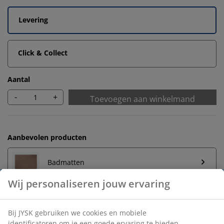
Levering
Click & Collect
Aantal
-
+
Toevoegen aan winkelmand
Aanbevolen producten
Badmatten
Wij personaliseren jouw ervaring
Handdoekrek
Bij JYSK gebruiken we cookies en mobiele
identificatoren om je een goede ervaring te bieden