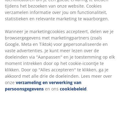
tijdens het bezoeken van onze website. Cookies
verzamelen informatie over jou om functionaliteit,
Onbeperkt retourneren
statistieken en relevante marketing te waarborgen.
Geen tijdslimiet - retourneer in iedere JYSK-winkel
Prijsgarantie
Wanneer je marketingcookies accepteert, delen we je
30 dagen prijsgarantie op alle artikelen
browsergegevens met marketingpartners (zoals
Google, Meta en Tiktok) voor gepersonaliseerde en
Flexibele bezorgopties
vaste advertenties. Je kunt meer lezen over de
Snelle en gemakkelijke bezorgopties naar keuze
doeleinden via ''Aanpassen'' en je toestemming op elk
moment intrekken door op het cookie-icoontje te
klikken. Door op ''Alles accepteren'' te klikken, ga je
akkoord met alle drie de doeleinden. Lees meer over
Artikelnummer: 2350288
onze
verzameling en verwerking van
persoonsgegevens
en ons
cookiebeleid
.
Specificaties
Beoordelingen