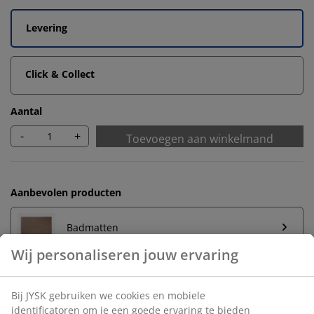
Levering
Click & Collect
Aantal
-
+
Toevoegen aan winkelmand
Aanbevolen producten
Badmatten
Handdoekrek