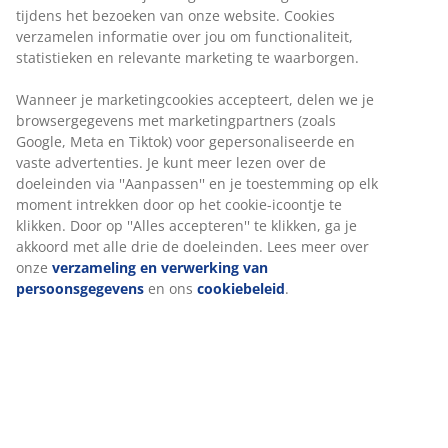
Onbeperkt retourneren
Geen tijdslimiet - retourneer in iedere JYSK-winkel
Prijsgarantie
30 dagen prijsgarantie op alle artikelen
Flexibele bezorgopties
Snelle en gemakkelijke bezorgopties naar keuze
Artikelnummer: 2350388
Specificaties
Beoordelingen