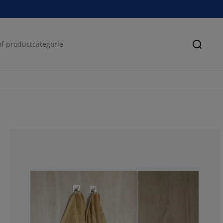
Zoeke
100%