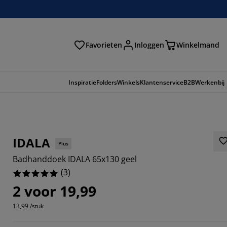
Favorieten
Inloggen
Winkelmand
n
Inspiratie
Folders
Winkels
Klantenservice
B2B
Werkenbij
IDALA
Plus
Badhanddoek IDALA 65x130 geel
(
3
)
2 voor 19,99
13,99 /stuk