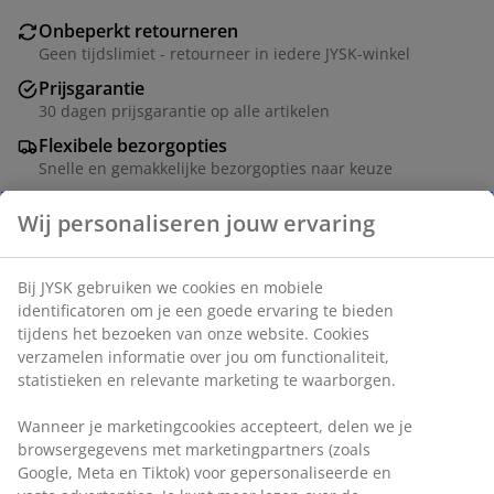
Onbeperkt retourneren
Geen tijdslimiet - retourneer in iedere JYSK-winkel
Prijsgarantie
30 dagen prijsgarantie op alle artikelen
Flexibele bezorgopties
Snelle en gemakkelijke bezorgopties naar keuze
Artikelnummer: 2781803
Wij personaliseren jouw ervaring
Specificaties
Bij JYSK gebruiken we cookies en mobiele identificatoren om
je een goede ervaring te bieden tijdens het bezoeken van
Beoordelingen
onze website. Cookies verzamelen informatie over jou om
(
2
)
functionaliteit, statistieken en relevante marketing te