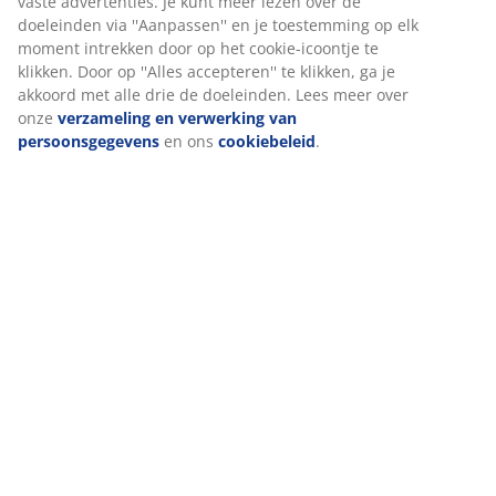
waarborgen.
Wanneer je marketingcookies accepteert, delen we je
Levering
browsergegevens met marketingpartners (zoals Google,
Meta en Tiktok) voor gepersonaliseerde en vaste
advertenties. Je kunt meer lezen over de doeleinden via
''Aanpassen'' en je toestemming op elk moment intrekken
door op het cookie-icoontje te klikken. Door op ''Alles
accepteren'' te klikken, ga je akkoord met alle drie de
doeleinden. Lees meer over onze
verzameling en
verwerking van persoonsgegevens
en ons
cookiebeleid
.