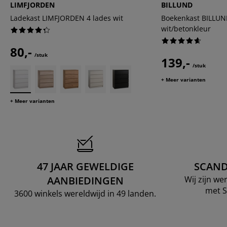
LIMFJORDEN
BILLUND
Ladekast LIMFJORDEN 4 lades wit
Boekenkast BILLUN
wit/betonkleur
80,-
/stuk
139,-
/stuk
+ Meer varianten
+ Meer varianten
47 JAAR GEWELDIGE
SCAND
AANBIEDINGEN
Wij zijn w
met S
3600 winkels wereldwijd in 49 landen.