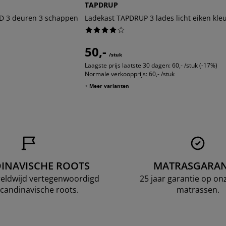
TAPDRUP
D 3 deuren 3 schappen
Ladekast TAPDRUP 3 lades licht eiken kle
50,-
/stuk
Laagste prijs laatste 30 dagen:
60,- /stuk (-17%)
Normale verkoopprijs:
60,- /stuk
+ Meer varianten
INAVISCHE ROOTS
MATRASGARAN
ereldwijd vertegenwoordigd
25 jaar garantie op o
candinavische roots.
matrassen.