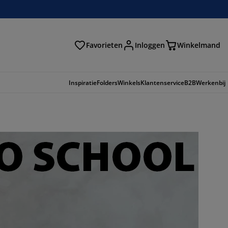
Favorieten
Inloggen
Winkelmand
n
Inspiratie
Folders
Winkels
Klantenservice
B2B
Werkenbij