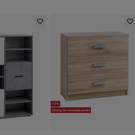
-17%
Zolang de voorraad strekt