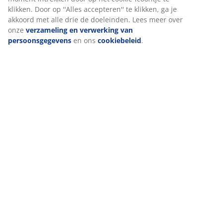
Meta en Tiktok) voor gepersonaliseerde en vaste
advertenties. Je kunt meer lezen over de doeleinden via
''Aanpassen'' en je toestemming op elk moment intrekken
door op het cookie-icoontje te klikken. Door op ''Alles
accepteren'' te klikken, ga je akkoord met alle drie de
doeleinden. Lees meer over onze
verzameling en
verwerking van persoonsgegevens
en ons
cookiebeleid
.