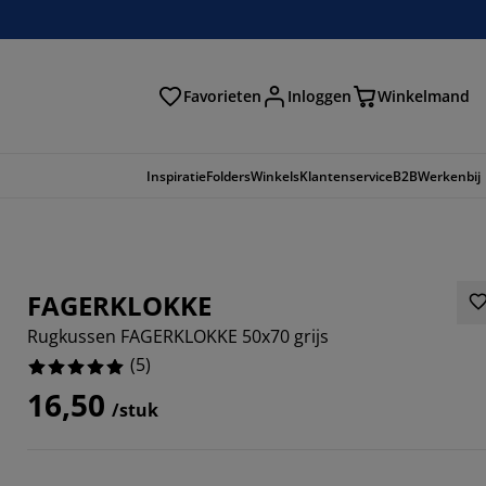
Favorieten
Inloggen
Winkelmand
n
Inspiratie
Folders
Winkels
Klantenservice
B2B
Werkenbij
FAGERKLOKKE
Rugkussen FAGERKLOKKE 50x70 grijs
(
5
)
16,50
/stuk