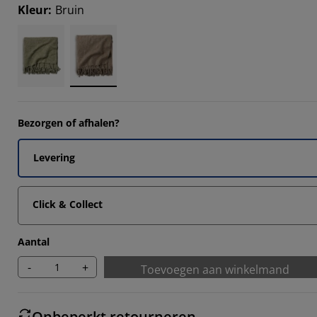
Kleur
:
Bruin
Bezorgen of afhalen?
Levering
Click & Collect
Aantal
-
+
Toevoegen aan winkelmand
Onbeperkt retourneren