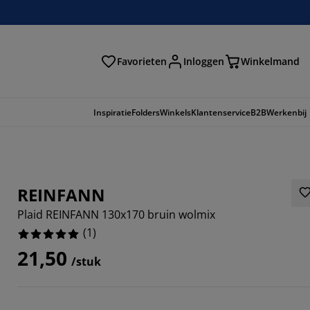
Favorieten
Inloggen
Winkelmand
n
Inspiratie
Folders
Winkels
Klantenservice
B2B
Werkenbij
REINFANN
Plaid REINFANN 130x170 bruin wolmix
(
1
)
21,50
/stuk