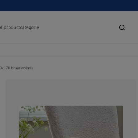
Zoeke
0x170 bruin wolmix
100%