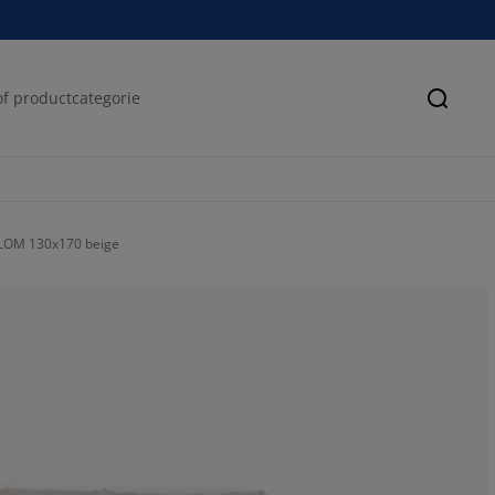
Zoeke
LOM 130x170 beige
89.0243902439