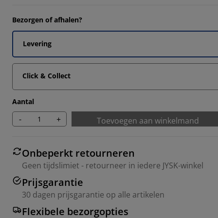
1707%
Bezorgen of afhalen?
9024%
9512%
Levering
Click & Collect
Aantal
-
+
Toevoegen aan winkelmand
Onbeperkt retourneren
Geen tijdslimiet - retourneer in iedere JYSK-winkel
Prijsgarantie
30 dagen prijsgarantie op alle artikelen
Flexibele bezorgopties