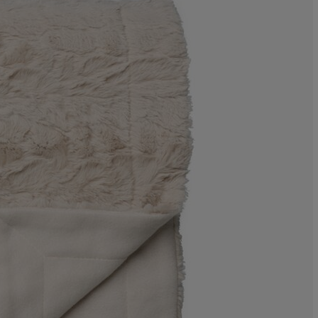
7.31707317073
2.439024390243
1.219512195121
0%