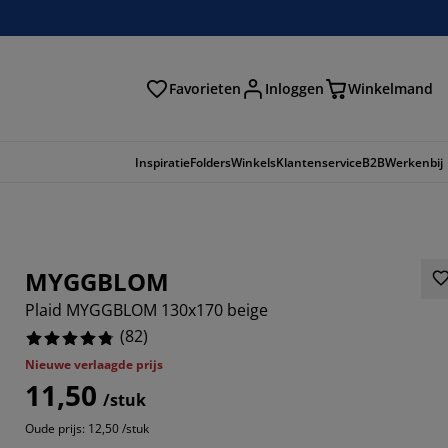
Favorieten
Inloggen
Winkelmand
n
Inspiratie
Folders
Winkels
Klantenservice
B2B
Werkenbij
MYGGBLOM
Plaid MYGGBLOM 130x170 beige
(
82
)
Nieuwe verlaagde prijs
11,50
/stuk
0245%
Oude prijs: 12,50 /stuk