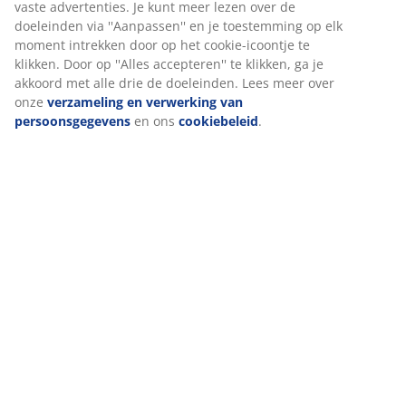
Levering
Wij personaliseren jouw ervaring
Bij JYSK gebruiken we cookies en mobiele identificatoren om je 
goede ervaring te bieden tijdens het bezoeken van onze website
Cookies verzamelen informatie over jou om functionaliteit,
statistieken en relevante marketing te waarborgen.
Wanneer je marketingcookies accepteert, delen we je
browsergegevens met marketingpartners (zoals Google, Meta e
Tiktok) voor gepersonaliseerde en vaste advertenties. Je kunt m
lezen over de doeleinden via ''Aanpassen'' en je toestemming op
moment intrekken door op het cookie-icoontje te klikken. Door o
''Alles accepteren'' te klikken, ga je akkoord met alle drie de
doeleinden. Lees meer over onze
verzameling en verwerking v
persoonsgegevens
en ons
cookiebeleid
.