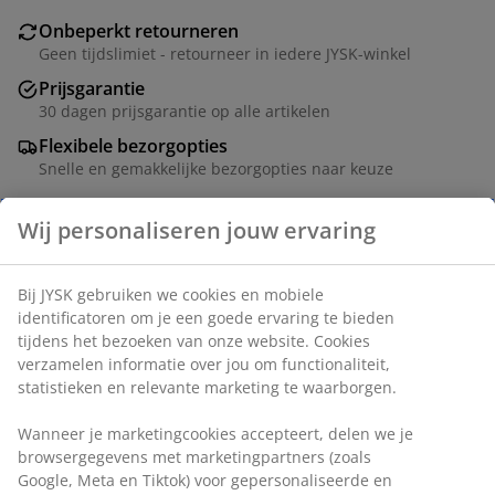
Onbeperkt retourneren
Geen tijdslimiet - retourneer in iedere JYSK-winkel
Prijsgarantie
30 dagen prijsgarantie op alle artikelen
Flexibele bezorgopties
Snelle en gemakkelijke bezorgopties naar keuze
Artikelnummer: 4546226
Specificaties
Beoordelingen
(
0
)