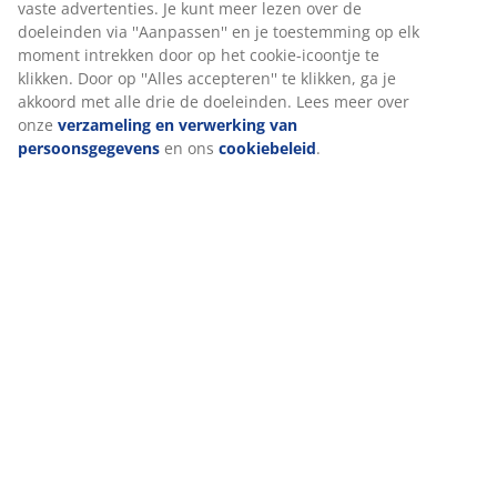
onze website. Cookies verzamelen informatie over jou om
functionaliteit, statistieken en relevante marketing te
waarborgen.
Levering
Wanneer je marketingcookies accepteert, delen we je
browsergegevens met marketingpartners (zoals Google, Meta
en Tiktok) voor gepersonaliseerde en vaste advertenties. Je
kunt meer lezen over de doeleinden via ''Aanpassen'' en je
toestemming op elk moment intrekken door op het cookie-
icoontje te klikken. Door op ''Alles accepteren'' te klikken, ga je
akkoord met alle drie de doeleinden. Lees meer over onze
verzameling en verwerking van persoonsgegevens
en ons
cookiebeleid
.