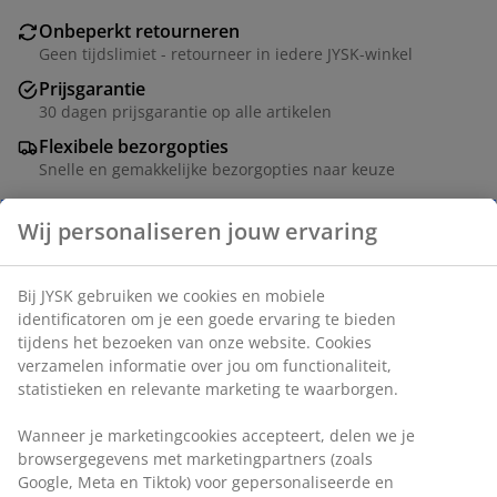
Onbeperkt retourneren
Geen tijdslimiet - retourneer in iedere JYSK-winkel
Prijsgarantie
30 dagen prijsgarantie op alle artikelen
Flexibele bezorgopties
Snelle en gemakkelijke bezorgopties naar keuze
Artikelnummer: 4545929
Specificaties
Wij personaliseren jouw ervaring
Beoordelingen
Bij JYSK gebruiken we cookies en mobiele identificatoren om
(
0
)
je een goede ervaring te bieden tijdens het bezoeken van