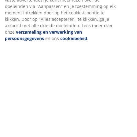
advertenties. Je kunt meer lezen over de doeleinden via
Levering
''Aanpassen'' en je toestemming op elk moment
intrekken door op het cookie-icoontje te klikken. Door op
''Alles accepteren'' te klikken, ga je akkoord met alle drie
de doeleinden. Lees meer over onze
verzameling en
verwerking van persoonsgegevens
en ons
cookiebeleid
.