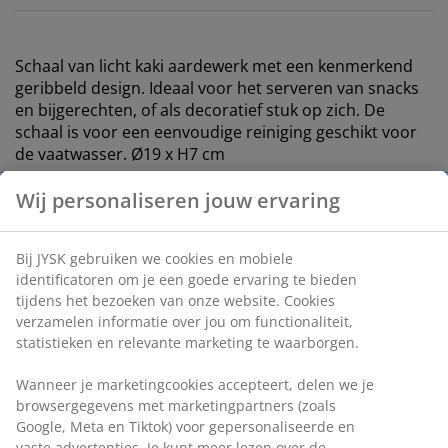
Schaal van licht kaki aardewerk met een kenmerkend
geribbeld design. Ideaal voor het serveren van snacks
en bijgerechten, of als decoratief stuk op zich. De
schaal is voor een eenvoudige reiniging geschikt voor
de vaatwasser. Ø19 x H7 cm
Artikelnummer: 4912891
Wij personaliseren jouw ervaring
Bij JYSK gebruiken we cookies en mobiele
Specificaties
identificatoren om je een goede ervaring te bieden
tijdens het bezoeken van onze website. Cookies
verzamelen informatie over jou om functionaliteit,
statistieken en relevante marketing te waarborgen.
Beoordelingen
(
0
)
Wanneer je marketingcookies accepteert, delen we je
browsergegevens met marketingpartners (zoals Google,
Meta en Tiktok) voor gepersonaliseerde en vaste