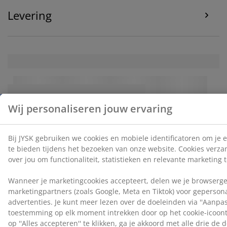
persoonsgegevens
en ons
cookiebeleid
.
Levering