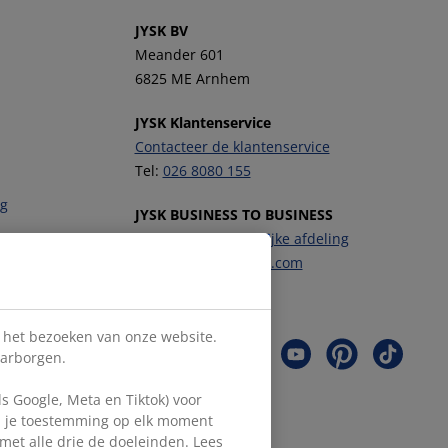
JYSK BV
Meander 601
6825 ME Arnhem
JYSK Klantenservice
Contacteer de klantenservice
Tel:
026 8080 155
ng
JYSK BUSINESS TO BUSINESS
Contacteer de zakelijke afdeling
E-mail:
b2b-nl@JYSK.com
Volg JYSK
s het bezoeken van onze website.
aarborgen.
 Google, Meta en Tiktok) voor
en je toestemming op elk moment
d met alle drie de doeleinden. Lees