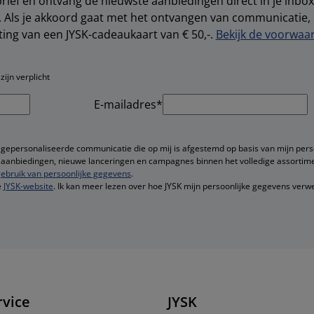
brief en ontvang de nieuwste aanbiedingen direct in je inbox.
s. Als je akkoord gaat met het ontvangen van communicatie
ting van een JYSK-cadeaukaart van € 50,-.
Bekijk de voorwaar
ijn verplicht
E-mailadres*
 gepersonaliseerde communicatie die op mij is afgestemd op basis van mijn pers
ge aanbiedingen, nieuwe lanceringen en campagnes binnen het volledige assortime
ebruik van persoonlijke gegevens
.
e
JYSK-website
. Ik kan meer lezen over hoe JYSK mijn persoonlijke gegevens verwe
rvice
JYSK