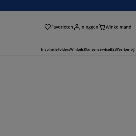
Favorieten
Inloggen
Winkelmand
n
Inspiratie
Folders
Winkels
Klantenservice
B2B
Werkenbij