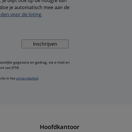
 Je blijft ook op de hoogte van
, doe je automatisch mee aan de
den voor de loting
.
Inschrijven
oonlijke gegevens en gedrag, via e-mail en
nt van JYSK.
rkt in het
privacybeleid
.
Hoofdkantoor