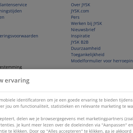
lantenservice
Over JYSK
ningstijden
JYSK.com
en
Pers
Werken bij JYSK
Nieuwsbrief
veringsvoorwaarden
Inspiratie
JYSK B2B
Duurzaamheid
Toegankelijkheid
Modelformulier voor herroepi
toestemming
w ervaring
e overeenkomst
 mobiele identificatoren om je een goede ervaring te bieden tijden
r jou om functionaliteit, statistieken en relevante marketing te w
pteert, delen we je browsergegevens met marketingpartners (zoals
tenties. Je kunt meer lezen over de doeleinden via ''Aanpassen'' 
tje te klikken. Door op ''Alles accepteren'' te klikken, ga je akkoor