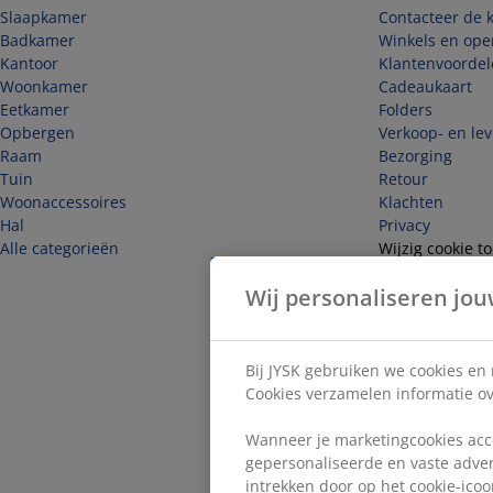
Slaapkamer
Contacteer de k
Badkamer
Winkels en ope
Kantoor
Klantenvoordel
Woonkamer
Cadeaukaart
Eetkamer
Folders
Opbergen
Verkoop- en le
Raam
Bezorging
Tuin
Retour
Woonaccessoires
Klachten
Hal
Privacy
Alle categorieën
Wijzig cookie 
Veiligheid
Wij personaliseren jou
Herroep hier d
Bij JYSK gebruiken we cookies en
Cookies verzamelen informatie ove
Wanneer je marketingcookies acce
gepersonaliseerde en vaste adver
intrekken door op het cookie-icoon