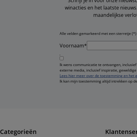
Schrijf je in voor onze nieuws
winacties en het laatste nieuw
maandelijkse verlo
Alle velden gemarkeerd met een sterretje (*) z
Voornaam*
Ik wens communicatie te ontvangen, inclusief
externe media, inclusief inspiratie, geweldi
Lees hier meer over de toestemming en het g
Ik kan mijn toestemming altijd intrekken op d
Categorieën
Klantense