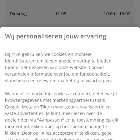
Dinsdag
11
.
08
10:00 - 18:00
Woensdag
12
.
08
10:00 - 18:00
Wij personaliseren jouw ervaring
Donderdag
13
.
08
10:00 - 18:00
Bij JYSK gebruiken we cookies en mobiele
identificatoren om je een goede ervaring te bieden
Vrijdag
14
.
08
10:00 - 20:00
tijdens het bezoeken van onze website. Cookies
verzamelen informatie over jou om functionaliteit,
statistieken en relevante marketing te waarborgen.
Zaterdag
15
.
08
9:00 - 17:00
Wanneer je marketingcookies accepteert, delen we je
Zondag
16
.
08
12:00 - 17:00
browsergegevens met marketingpartners (zoals
Google, Meta en Tiktok) voor gepersonaliseerde en
vaste advertenties. Je kunt meer lezen over de
Contact
doeleinden via ''Aanpassen'' en je toestemming op elk
moment intrekken door op het cookie-icoontje te
klikken. Door op ''Alles accepteren'' te klikken, ga je
Bel de winkel
:
0594 263 740
akkoord met alle drie de doeleinden. Lees meer over