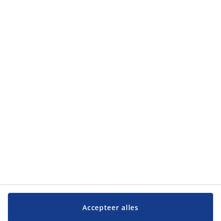
Categorieën
Categorieën
Klantenservice
Klantenservice
JYSK
JYSK
Hoofdkantoor
Volg JYSK
Accepteer alles