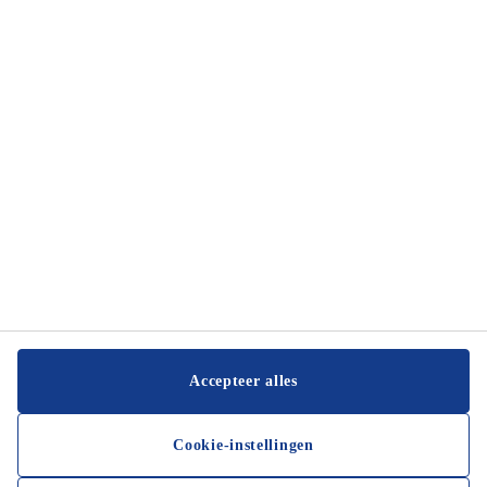
6825 ME Arnhem
JYSK Klantenservice
Contacteer de klantenservice
Tel:
026 8080 155
JYSK BUSINESS TO BUSINESS
Contacteer de zakelijke afdeling
E-mail:
b2b-nl@JYSK.com
Hoofdkantoor
Volg JYSK
Accepteer alles
Cookie-instellingen