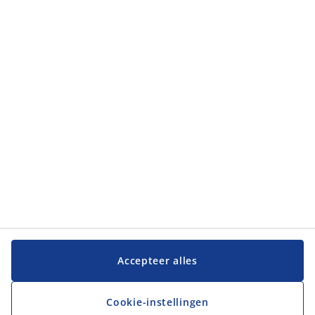
Categorieën
Categorieën
Klantenservice
Klantenservice
JYSK
JYSK
Hoofdkantoor
Volg JYSK
Accepteer alles
Cookie-instellingen