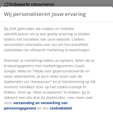
Onbeperkt retourneren
Geen tijdslimiet - retourneer in iedere JYSK-winkel
Wij personaliseren jouw ervaring
Prijsgarantie
30 dagen prijsgarantie op alle artikelen
Bij JYSK gebruiken we cookies en mobiele
Flexibele bezorgopties
identificatoren om je een goede ervaring te bieden
Snelle en gemakkelijke bezorgopties naar keuze
tijdens het bezoeken van onze website. Cookies
verzamelen informatie over jou om functionaliteit,
statistieken en relevante marketing te waarborgen.
Parasolvoet van kunststof. 12 liter. B40 x L40 x H12 cm
Wanneer je marketingcookies accepteert, delen we je
browsergegevens met marketingpartners (zoals
Artikelnummer: 3726244
Google, Meta en Tiktok) voor gepersonaliseerde en
vaste advertenties. Je kunt meer lezen over de
doeleinden via ''Aanpassen'' en je toestemming op elk
moment intrekken door op het cookie-icoontje te
Specificaties
klikken. Door op ''Alles accepteren'' te klikken, ga je
akkoord met alle drie de doeleinden. Lees meer over
onze
verzameling en verwerking van
persoonsgegevens
en ons
cookiebeleid
.