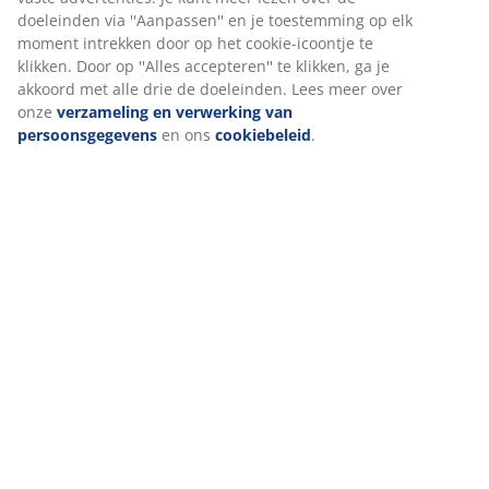
Wanneer je marketingcookies accepteert, delen we je
de textuur van natuurlijk hout zonder dat er
browsergegevens met marketingpartners (zoals Google,
onderhoud nodig is. Aluminium is een lichtgewicht en
Meta en Tiktok) voor gepersonaliseerde en vaste
robuust materiaal dat niet roest. B95 x L207 x H75 cm
advertenties. Je kunt meer lezen over de doeleinden via
''Aanpassen'' en je toestemming op elk moment intrekken
Artikelnummer: 3700523
door op het cookie-icoontje te klikken. Door op ''Alles
accepteren'' te klikken, ga je akkoord met alle drie de
Montage-instructies
doeleinden. Lees meer over onze
verzameling en
verwerking van persoonsgegevens
en ons
cookiebeleid
.
Lees hier hoe je het beste jouw tuinmeubelen kunt
onderhouden.
Specificaties
Beoordelingen
(
19
)