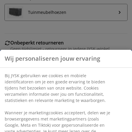
Tuinmeubelhoezen
Onbeperkt retourneren
Geen tijdslimiet - retourneer in iedere JYSK-winkel
Prijsgarantie
30 dagen prijsgarantie op alle artikelen
Flexibele bezorgopties
Snelle en gemakkelijke bezorgopties naar keuze
Wij personaliseren jouw ervaring
Bij JYSK gebruiken we cookies en mobiele identificatoren
Zwarte tuintafel met een tafelblad in DURAWOOD®
om je een goede ervaring te bieden tijdens het bezoeken
composiethout en een frame en poten in aluminium
van onze website. Cookies verzamelen informatie over jou
met poedercoating. DURAWOOD® is een duurzaam
om functionaliteit, statistieken en relevante marketing te
composietmateriaal dat bestaat uit FSC®
waarborgen.
hardhoutvezels en kunststof. Het heeft het uiterlijk en