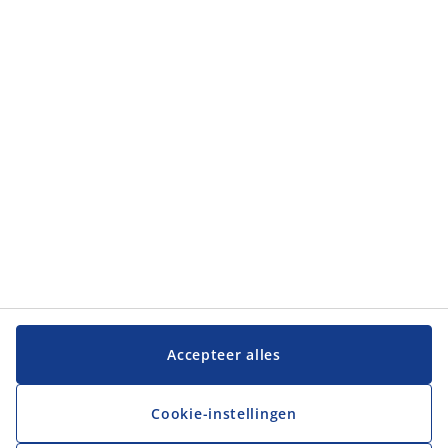
Categorieën
Categorieën
Klantenservice
Klantenservice
JYSK
JYSK
Hoofdkantoor
Volg JYSK