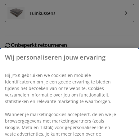
Tuinkussens
Onbeperkt retourneren
Geen tijdslimiet - retourneer in iedere JYSK-winkel
Prijsgarantie
30 dagen prijsgarantie op alle artikelen
Flexibele bezorgopties
Snelle en gemakkelijke bezorgopties naar keuze
Wij personaliseren jouw ervaring
Stapelstoel met zitting en rugleuning in textileen en
Bij JYSK gebruiken we cookies en mobiele identificatoren om
een frame in gepoedercoat aluminium. Textileen is een
je een goede ervaring te bieden tijdens het bezoeken van
comfortabel, kleurecht materiaal dat snel droogt en
onze website. Cookies verzamelen informatie over jou om
functionaliteit, statistieken en relevante marketing te
gemakkelijk schoon te maken is. Aluminium is een
waarborgen.
lichtgewicht en robuust materiaal dat niet roest. De