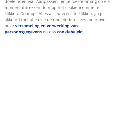
tuinstoel is stapelbaar en compact op te bergen.
Wanneer je marketingcookies accepteert, delen we je
browsergegevens met marketingpartners (zoals Google,
Artikelnummer: 3700466
Meta en Tiktok) voor gepersonaliseerde en vaste
advertenties. Je kunt meer lezen over de doeleinden via
Montage-instructies
''Aanpassen'' en je toestemming op elk moment intrekken
door op het cookie-icoontje te klikken. Door op ''Alles
Lees hier hoe je het beste jouw tuinmeubelen kunt
accepteren'' te klikken, ga je akkoord met alle drie de
onderhouden.
doeleinden. Lees meer over onze
verzameling en
verwerking van persoonsgegevens
en ons
cookiebeleid
.
Specificaties
Beoordelingen
(
15
)