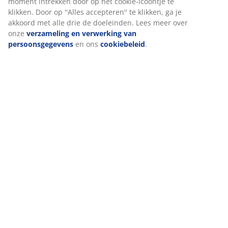
Beoordelingen
website. Cookies verzamelen informatie over jou om
(
64
)
functionaliteit, statistieken en relevante marketing te
waarborgen.
Wanneer je marketingcookies accepteert, delen we je
Levering
browsergegevens met marketingpartners (zoals Google, Meta e
Tiktok) voor gepersonaliseerde en vaste advertenties. Je kunt
meer lezen over de doeleinden via ''Aanpassen'' en je
toestemming op elk moment intrekken door op het cookie-
icoontje te klikken. Door op ''Alles accepteren'' te klikken, ga je
akkoord met alle drie de doeleinden. Lees meer over onze
verzameling en verwerking van persoonsgegevens
en ons
cookiebeleid
.