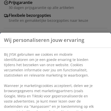
Prijsgarantie
30 dagen prijsgarantie op alle artikelen
Flexibele bezorgopties
Snelle en gemakkelijke bezorgopties naar keuze
PVC met een zacht velours oppervlak. Met ingebouwde
elektrische pomp. Incl. opbergtas. B97 x L191 x H46 cm
Artikelnummer: 4705910
Montage-instructies
Wij personaliseren jouw ervaring
Specificaties
Bij JYSK gebruiken we cookies en mobiele identificatoren om je
een goede ervaring te bieden tijdens het bezoeken van onze