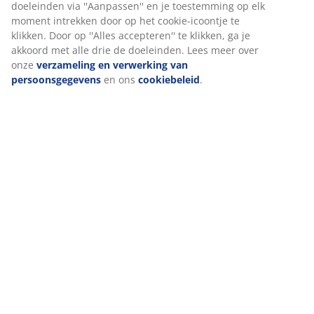
Bij JYSK gebruiken we cookies en mobiele identificatoren om je
een goede ervaring te bieden tijdens het bezoeken van onze
website. Cookies verzamelen informatie over jou om
functionaliteit, statistieken en relevante marketing te
waarborgen.
Wanneer je marketingcookies accepteert, delen we je
browsergegevens met marketingpartners (zoals Google, Meta e
Tiktok) voor gepersonaliseerde en vaste advertenties. Je kunt
meer lezen over de doeleinden via ''Aanpassen'' en je
toestemming op elk moment intrekken door op het cookie-
icoontje te klikken. Door op ''Alles accepteren'' te klikken, ga je
akkoord met alle drie de doeleinden. Lees meer over onze
verzameling en verwerking van persoonsgegevens
en ons
cookiebeleid
.