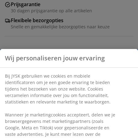
Prijsgarantie
30 dagen prijsgarantie op alle artikelen
Flexibele bezorgopties
Snelle en gemakkelijke bezorgopties naar keuze
Artikelnummer: 1640801
Specificaties
Beoordelingen
(
177
)
Wij personaliseren jouw ervaring
Levering