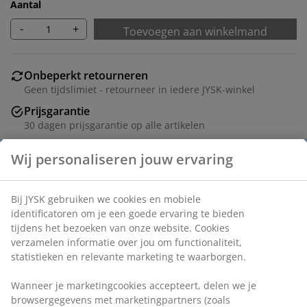
Aantal
-
+
Toevoegen aan winkelmand
Onbeperkt retourneren
Geen tijdslimiet - retourneer in iedere JYSK-winkel
Prijsgarantie
30 dagen prijsgarantie op alle artikelen
Flexibele bezorgopties
Snelle en gemakkelijke bezorgopties naar keuze
Artikelnummer: 1447301
Specificaties