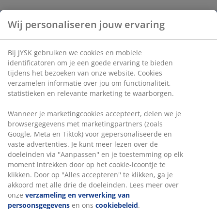
Wij personaliseren jouw ervaring
Artikelnummer: 1834900
Bij JYSK gebruiken we cookies en mobiele
identificatoren om je een goede ervaring te bieden
Specificaties
tijdens het bezoeken van onze website. Cookies
verzamelen informatie over jou om functionaliteit,
statistieken en relevante marketing te waarborgen.
Beoordelingen
Wanneer je marketingcookies accepteert, delen we je
browsergegevens met marketingpartners (zoals
(
1
)
Google, Meta en Tiktok) voor gepersonaliseerde en
vaste advertenties. Je kunt meer lezen over de
doeleinden via ''Aanpassen'' en je toestemming op elk
Levering
moment intrekken door op het cookie-icoontje te
klikken. Door op ''Alles accepteren'' te klikken, ga je
akkoord met alle drie de doeleinden. Lees meer over
onze
verzameling en verwerking van
persoonsgegevens
en ons
cookiebeleid
.