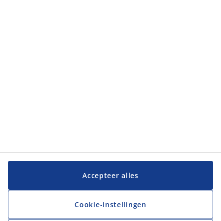
Categorieën
Categorieën
Klantenservice
Klantenservice
JYSK
JYSK
Hoofdkantoor
Volg JYSK
Accepteer alles
Cookie-instellingen