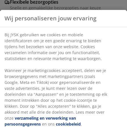
Flexibele bezorgopties
Snelle en gemakkelijke bezorgopties naar keuze
Wij personaliseren jouw ervaring
Artikelnummer: 1816400
Bij JYSK gebruiken we cookies en mobiele
identificatoren om je een goede ervaring te bieden
tijdens het bezoeken van onze website. Cookies
verzamelen informatie over jou om functionaliteit,
Specificaties
statistieken en relevante marketing te waarborgen.
Wanneer je marketingcookies accepteert, delen we je
browsergegevens met marketingpartners (zoals
Beoordelingen
Google, Meta en Tiktok) voor gepersonaliseerde en
(
1
)
vaste advertenties. Je kunt meer lezen over de
doeleinden via ''Aanpassen'' en je toestemming op elk
moment intrekken door op het cookie-icoontje te
klikken. Door op ''Alles accepteren'' te klikken, ga je
Levering
akkoord met alle drie de doeleinden. Lees meer over
onze
verzameling en verwerking van
persoonsgegevens
en ons
cookiebeleid
.