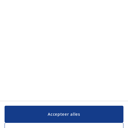
Categorieën
Categorieën
Klantenservice
Klantenservice
JYSK
JYSK
Hoofdkantoor
Volg JYSK
Accepteer alles