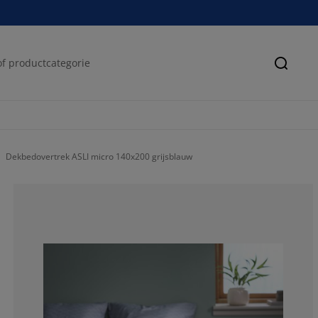
Zoeke
Dekbedovertrek ASLI micro 140x200 grijsblauw
42.8571428571