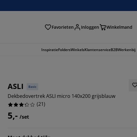
Favorieten
Inloggen
Winkelmand
n
Inspiratie
Folders
Winkels
Klantenservice
B2B
Werkenbij
ASLI
Basic
Dekbedovertrek ASLI micro 140x200 grijsblauw
(
21
)
5,-
/set
42854%