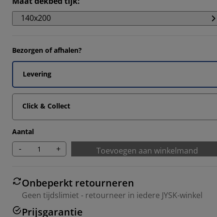
Maat dekbed tijk
:
4762%
140x200
9524%
2857%
Bezorgen of afhalen?
14285%
Levering
Click & Collect
Aantal
-
+
Toevoegen aan winkelmand
Onbeperkt retourneren
Geen tijdslimiet - retourneer in iedere JYSK-winkel
Prijsgarantie