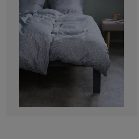
4.76190476190
9.52380952380
28.5714285714
14.2857142857