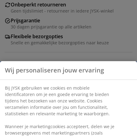
Onbeperkt retourneren
Geen tijdslimiet - retourneer in iedere JYSK-winkel
Prijsgarantie
30 dagen prijsgarantie op alle artikelen
Flexibele bezorgopties
Snelle en gemakkelijke bezorgopties naar keuze
Artikelnummer: 7380304
Specificaties
Beoordelingen
(
10
)