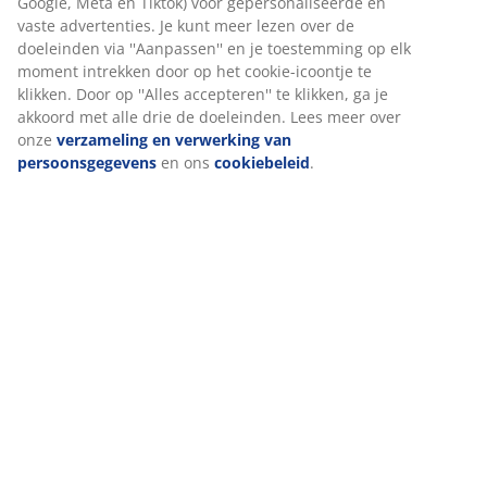
Google, Meta en Tiktok) voor gepersonaliseerde en
vaste advertenties. Je kunt meer lezen over de
doeleinden via ''Aanpassen'' en je toestemming op elk
Win een JYSK-cadeaukaart t.w.v. € 50,-
moment intrekken door op het cookie-icoontje te
klikken. Door op ''Alles accepteren'' te klikken, ga je
Schrijf je in voor onze nieuwsbrief en ontvang de
akkoord met alle drie de doeleinden. Lees meer over
nieuwste aanbiedingen direct in je inbox. Je blijft ook
onze
verzameling en verwerking van
op de hoogte van winacties en het laatste nieuws. Als
persoonsgegevens
en ons
cookiebeleid
.
je akkoord gaat met het ontvangen van communicatie,
doe je automatisch mee aan de maandelijkse verloting
van een JYSK-cadeaukaart van € 50,-.
Bekijk de voorwaarden voor de loting
.
Alle velden gemarkeerd met een sterretje (*) zijn verplicht
Voornaam*
E-mailadres*
Inschrijven