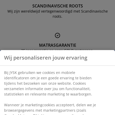
eubelonderhoud en accessoires
uitenverlichting
orgordijnen
oeslakens
edframes
rlichting
SCANDINAVISCHE ROOTS
Wij zijn wereldwijd vertegenwoordigd met Scandinavische
aamfolie
amperen
ledingkasten
edbodems
uishoud
roots.
ccessoires
laapkamermeubels
attenbodems
inderkamer
indermatrassen
assen en strijken
MATRASGARANTIE
25 jaar garantie op onze GOLD matrassen.
inderbedden
Wij personaliseren jouw ervaring
Bij JYSK gebruiken we cookies en mobiele
identificatoren om je een goede ervaring te bieden
EVERYDAY LOW PRICE
tijdens het bezoeken van onze website. Cookies
We hebben een grote variatie aan artikelen uitgekozen die
verzamelen informatie over jou om functionaliteit,
elke dag een vaste lage prijs hebben.
statistieken en relevante marketing te waarborgen.
Wanneer je marketingcookies accepteert, delen we je
browsergegevens met marketingpartners (zoals