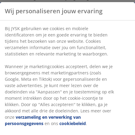
Dit gezegd hebbende, is het niet nodig om de
Wij personaliseren jouw ervaring
buitenverlichting van je huis volledig achterwege te
laten. Aandacht besteden aan waar, hoe en wanneer
de verlichting brandt, kan naast je eigen
Bij JYSK gebruiken we cookies en mobiele
identificatoren om je een goede ervaring te bieden
elektriciteitsrekening ook een positief effect hebben op
tijdens het bezoeken van onze website. Cookies
de omringende wilde dieren.
verzamelen informatie over jou om functionaliteit,
statistieken en relevante marketing te waarborgen.
8 ideeën voor tuinverlichting die rekening houdt
met mens en dier
Wanneer je marketingcookies accepteert, delen we je
browsergegevens met marketingpartners (zoals
Beperk de verlichting tot de gebieden die je wilt
Google, Meta en Tiktok) voor gepersonaliseerde en
verlichten.
vaste advertenties. Je kunt meer lezen over de
doeleinden via ''Aanpassen'' en je toestemming op elk
Richt de verlichting indien mogelijk naar beneden.
moment intrekken door op het cookie-icoontje te
klikken. Door op ''Alles accepteren'' te klikken, ga je
Beperk het gebruik van zeer felle LED-lampen;
akkoord met alle drie de doeleinden. Lees meer over
overweeg in plaats daarvan subtielere verlichting
onze
verzameling en verwerking van
zoals kleinere solarlampen en lantaarns.
persoonsgegevens
en ons
cookiebeleid
.
Beperk de tijd dat de verlichting brandt.