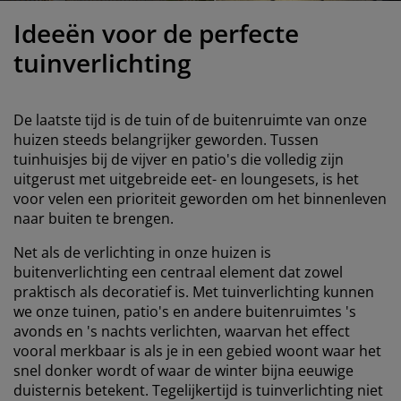
eubelonderhoud en accessoires
uitenverlichting
orgordijnen
oeslakens
edframes
rlichting
Ideeën voor de perfecte
aamfolie
amperen
ledingkasten
edbodems
uishoud
tuinverlichting
ccessoires
laapkamermeubels
attenbodems
inderkamer
De laatste tijd is de tuin of de buitenruimte van onze
indermatrassen
assen en strijken
huizen steeds belangrijker geworden. Tussen
tuinhuisjes bij de vijver en patio's die volledig zijn
uitgerust met uitgebreide eet- en loungesets, is het
inderbedden
voor velen een prioriteit geworden om het binnenleven
naar buiten te brengen.
Net als de verlichting in onze huizen is
buitenverlichting een centraal element dat zowel
praktisch als decoratief is. Met tuinverlichting kunnen
we onze tuinen, patio's en andere buitenruimtes 's
avonds en 's nachts verlichten, waarvan het effect
vooral merkbaar is als je in een gebied woont waar het
snel donker wordt of waar de winter bijna eeuwige
duisternis betekent. Tegelijkertijd is tuinverlichting niet